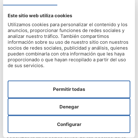
tipo de cookies se utiliza en la medición de la
actividad de los sitios web, Página Web o
Este sitio web utiliza cookies
plataforma y para la elaboración de perfiles de
Utilizamos cookies para personalizar el contenido y los
navegación de los usuarios.
anuncios, proporcionar funciones de redes sociales y
analizar nuestro tráfico. También compartimos
información sobre su uso de nuestro sitio con nuestros
• Cookies publicitarias: Son aquéllas que permiten la
socios de redes sociales, publicidad y análisis, quienes
gestión, de la forma más eficaz posible, de los
pueden combinarla con otra información que les haya
espacios publicitarios.
proporcionado o que hayan recopilado a partir del uso
de sus servicios.
• Cookies de publicidad comportamental: Estas
cookies almacenan información del
comportamiento de los usuarios obtenida a través
Permitir todas
de la observación continuada de sus hábitos de
navegación, lo que permite desarrollar un perfil
Denegar
específico para mostrar publicidad en función del
mismo.
Configurar
Para más información a este respecto puede